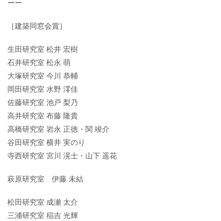
ーー
［建築同窓会賞］
生田研究室 松井 宏樹
石井研究室 松永 萌
大塚研究室 今川 恭輔
岡田研究室 水野 澪佳
佐藤研究室 池戸 梨乃
高井研究室 布藤 隆貴
高橋研究室 岩永 正徳・関 竣介
谷田研究室 横井 実のり
寺西研究室 宮川 滉士・山下 遥花
萩原研究室 伊藤 未結
松田研究室 成瀬 太介
三浦研究室 稲吉 光輝