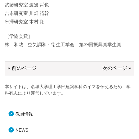
武藤研究室 渡邊 舜也
吉永研究室 川畑 裕幹
米澤研究室 木村 翔
［学協会賞］
林 和哉 空気調和・衛生工学会 第39回振興賞学生賞
« 前のページ
次のページ »
本サイトは、名城大学理工学部建築学科のイマを伝えるため、学
科有志により運営しています。
教員情報
NEWS