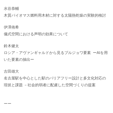
水谷恭輔
木質バイオマス燃料用木材に対する太陽熱乾燥の実験的検討
伊澤侑希
儀式空間における声明の効果について
鈴木健太
ロシア・アヴァンギャルドから見るブルジョワ要素 ーAIを用
いた要素の抽出ー
古田雄大
名古屋駅を中心とした駅のバリアフリー設計と多文化対応の
現状と課題 －社会的弱者に配慮した空間づくりの提案
ーー