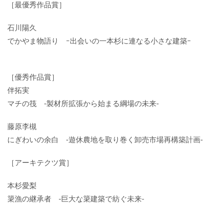
［最優秀作品賞］
石川陽久
でかやま物語り ｰ出会いの一本杉に連なる小さな建築ｰ
［優秀作品賞］
伴拓実
マチの筏 -製材所拡張から始まる綱場の未来-
藤原李槻
にぎわいの余白 -遊休農地を取り巻く卸売市場再構築計画-
［アーキテクツ賞］
本杉愛梨
簗漁の継承者 -巨大な簗建築で紡ぐ未来-