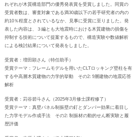
れぞれが木質構造部門の優秀発表賞を受賞しました。同賞の
受賞者数は、審査対象である満30歳以下の若手研究者の内の
約10％程度とされているなか、見事に受賞に至りました。発
表した内容は、３編とも大地震時における木質建物の損傷を
抑制する技術について提案するもので、構造実験や数値解析
による検討結果について発表をしました。
受賞者：増田顕さん（特任助手）
受賞テーマ：フレームモデルを用いたCLTロッキング壁柱を有
する中高層木質建物の力学的挙動 その2: 9層建物の地震応答
解析
受賞者：苅谷碧斗さん（2025年3月修士課程修了）
受賞テーマ：真壁パネル制振壁の釘とダンパー効果に着目し
た力学モデル作成手法 その2: 制振材の動的せん断実験と履
歴評価