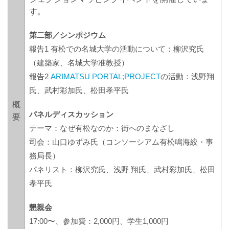
す。
第二部／シンポジウム
報告1 有松での名城大学の活動について：柳沢究氏
（建築家、名城大学准教授）
報告2
ARIMATSU PORTAL;PROJECT
の活動：浅野翔
氏、武村彩加氏、松田孝平氏
概
パネルディスカッション
要
テーマ：なぜ有松なのか：街へのまなざし
司会：山口ゆずみ氏（コンソーシアム有松鳴海絞・事
務局長）
パネリスト：柳沢究氏、浅野 翔氏、武村彩加氏、松田
孝平氏
懇親会
17:00〜、参加費：2,000円、学生1,000円