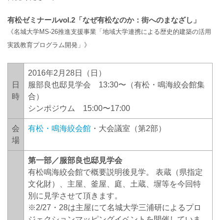
有松ゼミナールvol.2「なぜ有松なのか：街へのまなざし」
《名城大学MS-26推進支援事業「地域大学連携による歴史的建築の活用
実践教育プログラム開発」》
2016年2月28日（日）
日
服部良也邸見学会 13:30〜（有松・鳴海絞会館集
時
合）
シンポジウム 15:00〜17:00
会
有松・鳴海絞会館
・大会議室（第2部）
場
第一部／服部良也邸見学会
有松鳴海絞会館で概要説明後見学。 表蔵（県指定
文化財）、主屋、釜屋、庭、土蔵、塀等を今回特
別に見学させて頂きます。
※2/27・28は主屋にて名城大学三浦研によるプロ
ジェクションマッピングイベントを開催していま