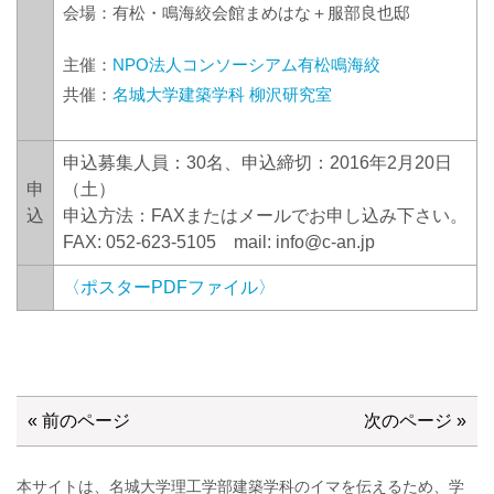
会場：有松・鳴海絞会館まめはな＋服部良也邸
主催：
NPO法人コンソーシアム有松鳴海絞
共催：
名城大学建築学科 柳沢研究室
申込募集人員：30名、申込締切：2016年2月20日
申
（土）
込
申込方法：FAXまたはメールでお申し込み下さい。
FAX: 052-623-5105 mail: info@c-an.jp
〈ポスターPDFファイル〉
« 前のページ
次のページ »
本サイトは、名城大学理工学部建築学科のイマを伝えるため、学