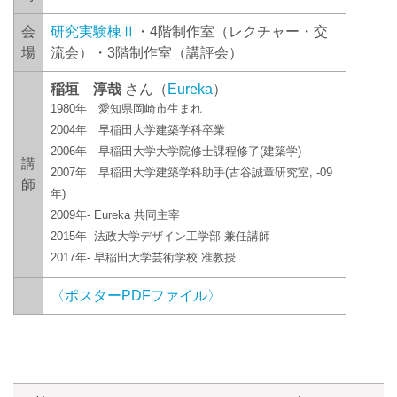
会
研究実験棟Ⅱ
・4階制作室（レクチャー・交
場
流会）・3階制作室（講評会）
稲垣 淳哉
さん（
Eureka
）
1980年 愛知県岡崎市生まれ
2004年 早稲田大学建築学科卒業
2006年 早稲田大学大学院修士課程修了(建築学)
講
2007年 早稲田大学建築学科助手(古谷誠章研究室, -09
師
年)
2009年- Eureka 共同主宰
2015年- 法政大学デザイン工学部 兼任講師
2017年- 早稲田大学芸術学校 准教授
〈ポスターPDFファイル〉