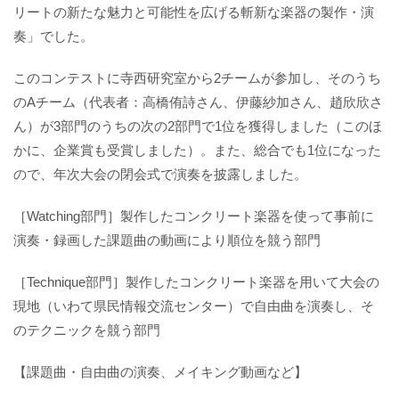
リートの新たな魅力と可能性を広げる斬新な楽器の製作・演
奏」でした。
このコンテストに寺西研究室から2チームが参加し、そのうち
のAチーム（代表者：高橋侑詩さん、伊藤紗加さん、趙欣欣さ
ん）が3部門のうちの次の2部門で1位を獲得しました（このほ
かに、企業賞も受賞しました）。また、総合でも1位になった
ので、年次大会の閉会式で演奏を披露しました。
［Watching部門］製作したコンクリート楽器を使って事前に
演奏・録画した課題曲の動画により順位を競う部門
［Technique部門］製作したコンクリート楽器を用いて大会の
現地（いわて県民情報交流センター）で自由曲を演奏し、そ
のテクニックを競う部門
【課題曲・自由曲の演奏、メイキング動画など】